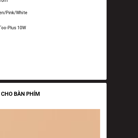
 10m
en/Pink/White
Too-Plus 10W
G CHO BÀN PHÍM