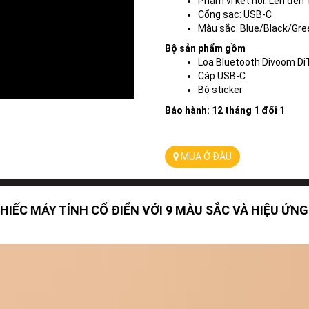
Phạm vi kết nối: Lên đến
Cổng sạc: USB-C
Màu sắc: Blue/Black/Gre
Bộ sản phẩm gồm
Loa Bluetooth Divoom Di
Cáp USB-C
Bộ sticker
Bảo hành: 12 tháng 1 đổi 1 
MUA Ở ĐÂU
CHIẾC MÁY TÍNH CỔ ĐIỂN VỚI 9 MÀU SẮC VÀ HIỆU ỨN