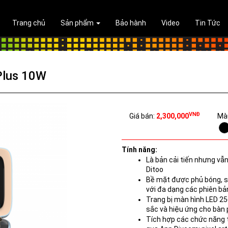
Trang chủ
Sản phẩm
Bảo hành
Video
Tin Tức
Plus 10W
VNĐ
Giá bán:
2,300,000
Mà
Tính năng:
Là bản cải tiến nhưng vẫn
Ditoo
Bề mặt được phủ bóng, sử
với đa dạng các phiên b
Trang bị màn hình LED 25
sắc và hiệu ứng cho bàn
Tích hợp các chức năng t