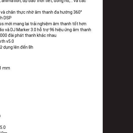
 animation, dự báo thời tiết, đồng hồ,... và các 
và chân thực nhờ âm thanh đa hướng 360° 
nh DSP
ss mới mang lại trải nghiệm âm thanh tốt hơn
io và DJ Marker 3.0 hỗ trợ 96 hiệu ứng âm thanh 
,000 đài phát thanh khác nhau
oth v5.0
sử dụng lên đến 8h
121 mm
 
5.0