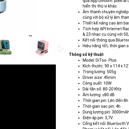
qua App Divoom: pixel art,
hiển thị thú vị khác
Âm thanh chuyên nghiệp 
cùng với bộ xử lý âm tha
Thiết kế nâng cao âm ba
Tích hợp API Internet Rad
& 23 nhạc cụ cùng với 50
Next
Kết nối thông qua Blueto
Hiệu năng tốt, thời gian 
Thông số kỹ thuật
Model: DiToo- Plus
Kích thước: 90 x 114 x 
Trọng lượng: 505g
Driver size: 45mm 
Công suất: 10W
Dải tần số: 80-20 KHz
Âm lượng: ≥80 dB 
Thời gian pin: Lên đến 8h
Thời gian sạc pin: 4h
Dung lượng pin: 3000mAh
Điện áp pin: 3,7V
Cổng kết nối: Bluetooth V