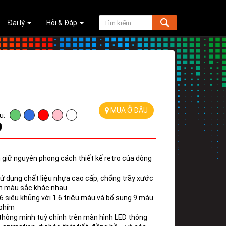
Đại lý
Hỏi & Đáp
MUA Ở ĐÂU
u:
 giữ nguyên phong cách thiết kế retro của dòng 
 dụng chất liệu nhựa cao cấp, chống trầy xước 
ản màu sắc khác nhau
6 siêu khủng với 1.6 triệu màu và bổ sung 9 màu 
 phím
hông minh tuỳ chỉnh trên màn hình LED thông 