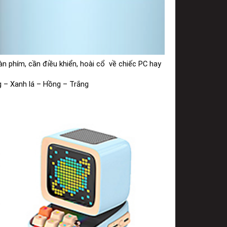
àn phím, cần điều khiển, hoài cổ  về chiếc PC hay 
g – Xanh lá – Hồng – Trắng